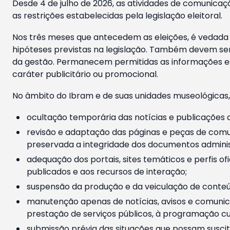
Desde 4 de julho de 2026, as atividades de comunicaçã
as restrições estabelecidas pela legislação eleitoral.
Nos três meses que antecedem as eleições, é vedada a
hipóteses previstas na legislação. Também devem ser
da gestão. Permanecem permitidas as informações est
caráter publicitário ou promocional.
No âmbito do Ibram e de suas unidades museológicas,
ocultação temporária das notícias e publicações a
revisão e adaptação das páginas e peças de comu
preservada a integridade dos documentos administ
adequação dos portais, sites temáticos e perfis ofi
publicados e aos recursos de interação;
suspensão da produção e da veiculação de conteúd
manutenção apenas de notícias, avisos e comunica
prestação de serviços públicos, à programação cul
submissão prévia das situações que possam suscita