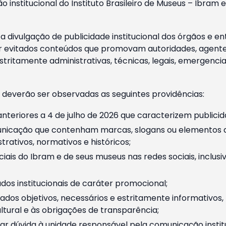
o institucional do Instituto Brasileiro de Museus – Ibra
 divulgação de publicidade institucional dos órgãos e en
 evitados conteúdos que promovam autoridades, agentes 
ritamente administrativas, técnicas, legais, emergencia
 deverão ser observadas as seguintes providências:
nteriores a 4 de julho de 2026 que caracterizem publicid
nicação que contenham marcas, slogans ou elementos da 
rativos, normativos e históricos;
ciais do Ibram e de seus museus nas redes sociais, inclus
os institucionais de caráter promocional;
dos objetivos, necessários e estritamente informativos
tural e às obrigações de transparência;
r dúvida à unidade responsável pela comunicação instituci