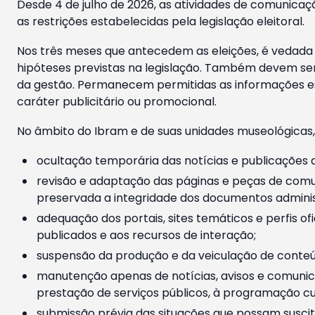
Desde 4 de julho de 2026, as atividades de comunicaçã
as restrições estabelecidas pela legislação eleitoral.
Nos três meses que antecedem as eleições, é vedada a
hipóteses previstas na legislação. Também devem ser
da gestão. Permanecem permitidas as informações est
caráter publicitário ou promocional.
No âmbito do Ibram e de suas unidades museológicas,
ocultação temporária das notícias e publicações a
revisão e adaptação das páginas e peças de comu
preservada a integridade dos documentos administ
adequação dos portais, sites temáticos e perfis ofi
publicados e aos recursos de interação;
suspensão da produção e da veiculação de conteúd
manutenção apenas de notícias, avisos e comunica
prestação de serviços públicos, à programação cul
submissão prévia das situações que possam suscita