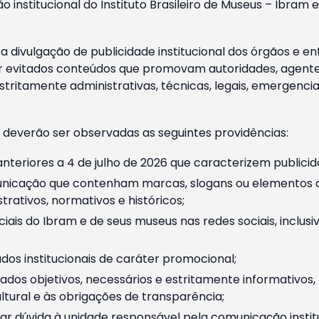
o institucional do Instituto Brasileiro de Museus – Ibra
 divulgação de publicidade institucional dos órgãos e en
 evitados conteúdos que promovam autoridades, agentes 
ritamente administrativas, técnicas, legais, emergencia
 deverão ser observadas as seguintes providências:
nteriores a 4 de julho de 2026 que caracterizem publicid
nicação que contenham marcas, slogans ou elementos da 
rativos, normativos e históricos;
ciais do Ibram e de seus museus nas redes sociais, inclus
os institucionais de caráter promocional;
dos objetivos, necessários e estritamente informativos
tural e às obrigações de transparência;
r dúvida à unidade responsável pela comunicação instituci