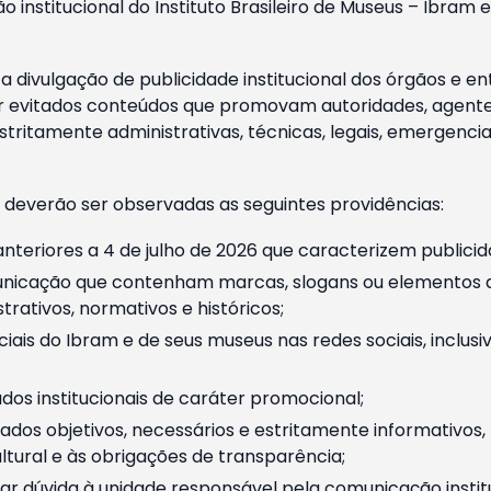
o institucional do Instituto Brasileiro de Museus – Ibra
 divulgação de publicidade institucional dos órgãos e en
 evitados conteúdos que promovam autoridades, agentes 
ritamente administrativas, técnicas, legais, emergencia
 deverão ser observadas as seguintes providências:
nteriores a 4 de julho de 2026 que caracterizem publicid
nicação que contenham marcas, slogans ou elementos da 
rativos, normativos e históricos;
ciais do Ibram e de seus museus nas redes sociais, inclus
os institucionais de caráter promocional;
dos objetivos, necessários e estritamente informativos
tural e às obrigações de transparência;
r dúvida à unidade responsável pela comunicação instituci