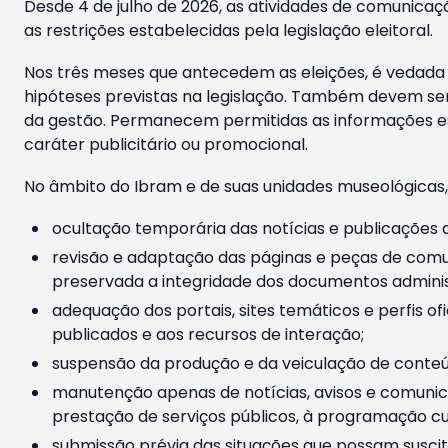
Desde 4 de julho de 2026, as atividades de comunicaçã
as restrições estabelecidas pela legislação eleitoral.
Nos três meses que antecedem as eleições, é vedada a
hipóteses previstas na legislação. Também devem ser
da gestão. Permanecem permitidas as informações est
caráter publicitário ou promocional.
No âmbito do Ibram e de suas unidades museológicas,
ocultação temporária das notícias e publicações a
revisão e adaptação das páginas e peças de comu
preservada a integridade dos documentos administ
adequação dos portais, sites temáticos e perfis ofi
publicados e aos recursos de interação;
suspensão da produção e da veiculação de conteúd
manutenção apenas de notícias, avisos e comunica
prestação de serviços públicos, à programação cul
submissão prévia das situações que possam suscita