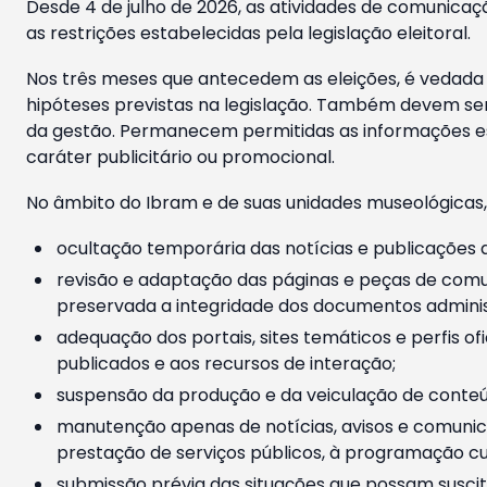
Desde 4 de julho de 2026, as atividades de comunicaçã
as restrições estabelecidas pela legislação eleitoral.
Nos três meses que antecedem as eleições, é vedada a
hipóteses previstas na legislação. Também devem ser
da gestão. Permanecem permitidas as informações est
caráter publicitário ou promocional.
No âmbito do Ibram e de suas unidades museológicas,
ocultação temporária das notícias e publicações a
revisão e adaptação das páginas e peças de comu
preservada a integridade dos documentos administ
adequação dos portais, sites temáticos e perfis ofi
publicados e aos recursos de interação;
suspensão da produção e da veiculação de conteúd
manutenção apenas de notícias, avisos e comunica
prestação de serviços públicos, à programação cul
submissão prévia das situações que possam suscita