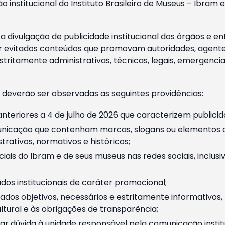
o institucional do Instituto Brasileiro de Museus – Ibra
 divulgação de publicidade institucional dos órgãos e en
 evitados conteúdos que promovam autoridades, agentes 
ritamente administrativas, técnicas, legais, emergencia
 deverão ser observadas as seguintes providências:
nteriores a 4 de julho de 2026 que caracterizem publicid
nicação que contenham marcas, slogans ou elementos da 
rativos, normativos e históricos;
ciais do Ibram e de seus museus nas redes sociais, inclus
os institucionais de caráter promocional;
dos objetivos, necessários e estritamente informativos
tural e às obrigações de transparência;
r dúvida à unidade responsável pela comunicação instituci